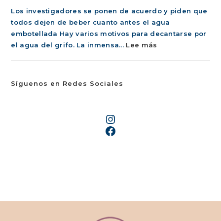
a
salud
Los investigadores se ponen de acuerdo y piden que
los
mental
todos dejen de beber cuanto antes el agua
50
embotellada Hay varios motivos para decantarse por
años
:
el agua del grifo. La inmensa...
Lee más
Los
investigadores
se
Síguenos en Redes Sociales
ponen
de
Instagram
acuerdo
Facebook
y
piden
que
todos
dejen
de
beber
cuanto