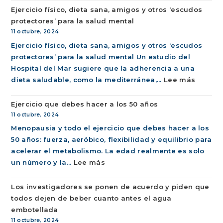
Ejercicio físico, dieta sana, amigos y otros ‘escudos
protectores’ para la salud mental
11 octubre, 2024
Ejercicio físico, dieta sana, amigos y otros ‘escudos
protectores’ para la salud mental Un estudio del
Hospital del Mar sugiere que la adherencia a una
:
dieta saludable, como la mediterránea,...
Lee más
Ejercici
Ejercicio que debes hacer a los 50 años
físico,
11 octubre, 2024
dieta
Menopausia y todo el ejercicio que debes hacer a los
sana,
50 años: fuerza, aeróbico, flexibilidad y equilibrio para
amigos
acelerar el metabolismo. La edad realmente es solo
y
:
un número y la...
Lee más
otros
Ejercicio
‘escudo
Los investigadores se ponen de acuerdo y piden que
que
protect
todos dejen de beber cuanto antes el agua
debes
para
embotellada
hacer
la
11 octubre, 2024