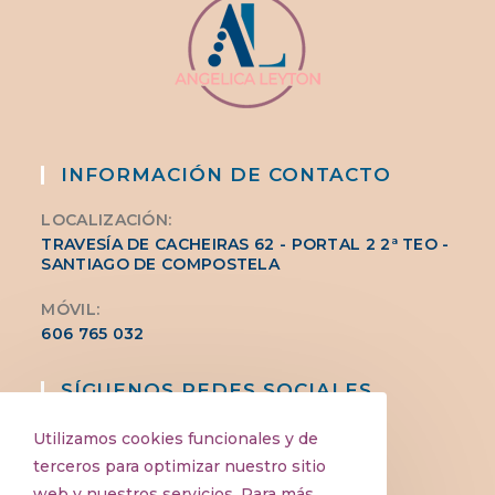
antes
el
agua
embotellada
INFORMACIÓN DE CONTACTO
LOCALIZACIÓN:
TRAVESÍA DE CACHEIRAS 62 - PORTAL 2 2ª TEO -
SANTIAGO DE COMPOSTELA
MÓVIL:
606 765 032
SÍGUENOS REDES SOCIALES
Utilizamos cookies funcionales y de
terceros para optimizar nuestro sitio
web y nuestros servicios. Para más